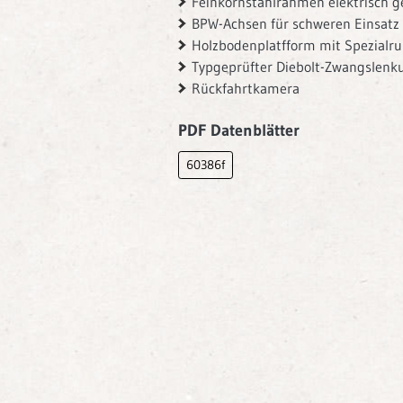
Feinkornstahlrahmen elektrisch g
BPW-Achsen für schweren Einsatz
Holzbodenplatfform mit Spezialr
Typgeprüfter Diebolt-Zwangslenk
Rückfahrtkamera
PDF Datenblätter
60386f