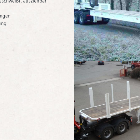
eschweißt, ausziehbar
ungen
ung