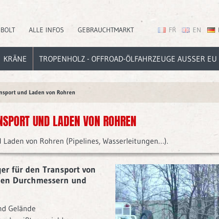
EBOLT
ALLE INFOS
GEBRAUCHTMARKT
FR
EN
KRÄNE
TROPENHOLZ - OFFROAD-ÖLFAHRZEUGE AUSSER EU
ansport und Laden von Rohren
NSPORT UND LADEN VON ROHREN
d Laden von Rohren (Pipelines, Wasserleitungen…).
ger für den Transport von
enen Durchmessern und
nd Gelände