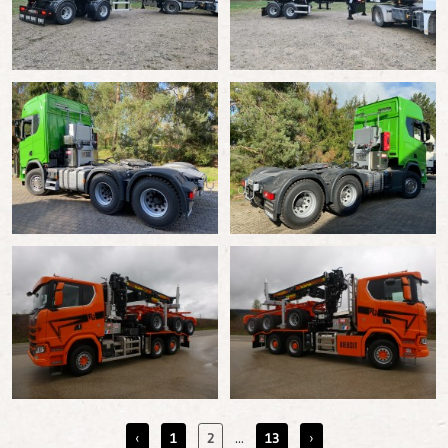
‹
1
2
13
›