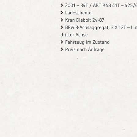
2001 – 34T / ART R48 41T – 425/
Ladeschemel
Kran Diebolt 24-87
BPW 3-Achsaggregat, 3 X 12T – Luf
dritter Achse
Fahrzeug im Zustand
Preis nach Anfrage