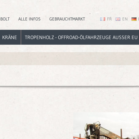
EBOLT
ALLE INFOS
GEBRAUCHTMARKT
FR
EN
KRÄNE
TROPENHOLZ - OFFROAD-ÖLFAHRZEUGE AUSSER EU